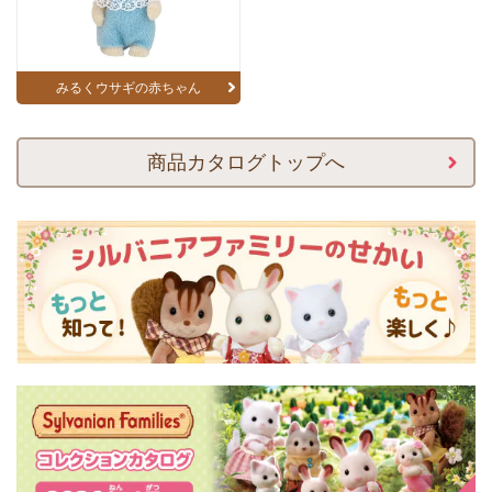
みるくウサギの赤ちゃん
商品カタログトップへ