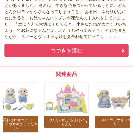
とがありました。 それは、すきな色をつかっているうちに、どん
どんクレヨンが小さくなってしまうこと。 ある日、ふたりがおに
わに出ると、お兄ちゃんのレノンが花だんの手入れをしていまし
た。 「土にうえて大切にそだてると、小さなたねが大きくせいち
ょうしてお花になるんだよ。ふたりもやってみる？」 たねをまき
ながら、ルノーとヴィオラは顔を見合わせてにっこり。．．．．
つづきを読む
関連商品
お花おせわセット-フ
みんなのおひさまほい
フローラウサギファ
ローラウサギきょうだ
くえん
リー
い-