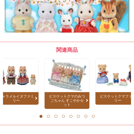
関連商品
キャラメルイヌファミ
ビスケットクマのみつ
ビスケットクマファ
リー
ごちゃん すこやかセ
リー
ット
1
2
3
4
5
6
7
8