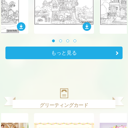
1
2
3
4
もっと見る
グリーティングカード