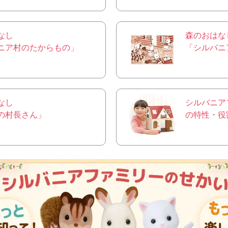
なし
森のおはな
ニア村のたからもの」
「シルバニ
なし
シルバニア
の村長さん」
の特性・役