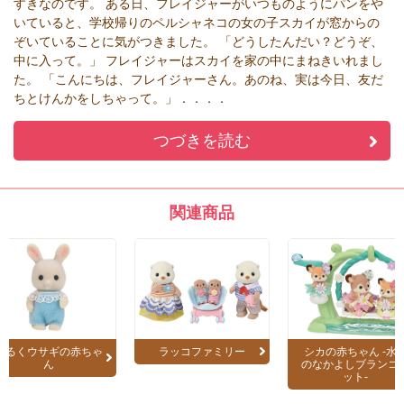
すきなのです。 ある日、フレイジャーがいつものようにパンをや
いていると、学校帰りのペルシャネコの女の子スカイが窓からの
ぞいていることに気がつきました。 「どうしたんだい？どうぞ、
中に入って。」 フレイジャーはスカイを家の中にまねきいれまし
た。 「こんにちは、フレイジャーさん。あのね、実は今日、友だ
ちとけんかをしちゃって。」．．．．
つづきを読む
関連商品
みるくウサギの赤ちゃ
ラッコファミリー
シカの赤ちゃん -水
ん
のなかよしブランコ
ット-