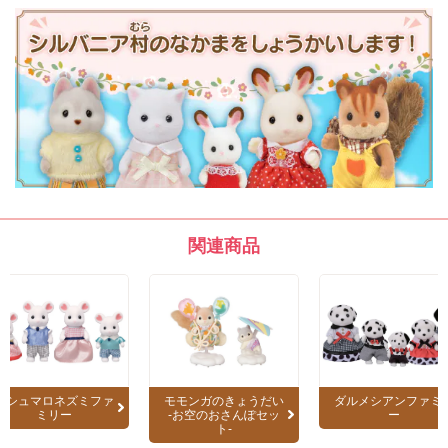
関連商品
マシュマロネズミファ
モモンガのきょうだい
ダルメシアンファミ
ミリー
-お空のおさんぽセッ
ー
ト-