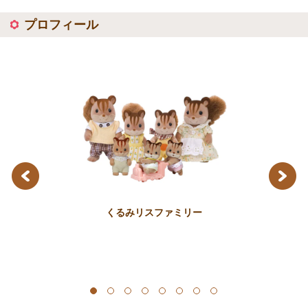
プロフィール
Previous
Next
くるみリスファミリー
）
1
2
3
4
5
6
7
8