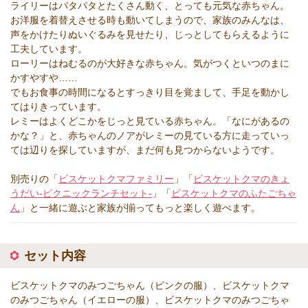
ライリーはパタパタとたくさん動く、とっても元気な赤ちゃん。
お洋服を着替えさせる時も動いてしまうので、家族のみんなは、
声をかけたりぬいぐるみを見せたり、じっとしてもらえるように
工夫しています。
ローリーはねむるのが大好きな赤ちゃん。気がつくといつのまに
かすやすや……
でもお食事の時間になるとすっきり目を覚まして、手足を動かし
てはりきっています。
レミーはよくどこかをじっと見ている赤ちゃん。「なにがあるの
かな？」と、赤ちゃんのノアがレミーの見ている方に走っていっ
ては辺りを探していますが、まだ何も見つからないようです。
別売りの「
ビスケットクマファミリー
」「
ビスケットクマのきょ
うだい-ピクニックランチセット-
」「
ビスケットクマのふたごちゃ
ん
」と一緒に遊ぶと家族が揃ってもっと楽しく遊べます。
セット内容
ビスケットクマのみつごちゃん（ピンクの服）、ビスケットクマ
のみつごちゃん（イエローの服）、ビスケットクマのみつごちゃ