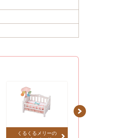
Next
くるくるメリーの
勉強机セット