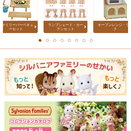
ファミリーバーベキュ
ランプシェード・カー
オーブンレンジ・ラ
ーセット
テンセット
ク
1
2
3
4
5
6
7
8