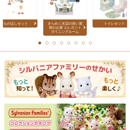
ものほしセット
きらめく水辺の赤い屋
トイレセット
根のお家 エレガント
ダイニングルーム
1
2
3
4
5
6
7
8