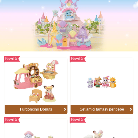
Novità
Novità
Furgoncino Donuts
Set amici fantasy per bebè
Novità
Novità