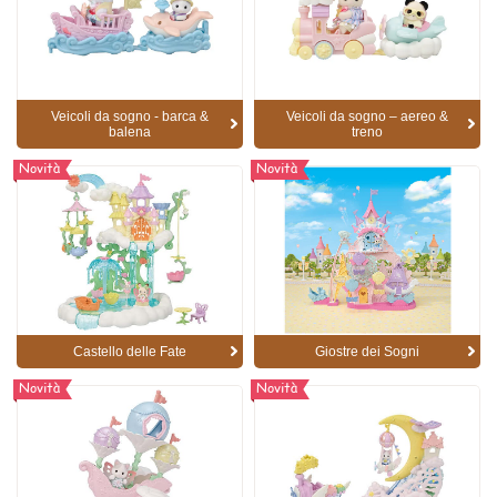
Veicoli da sogno - barca &
Veicoli da sogno – aereo &
balena
treno
Novità
Novità
Castello delle Fate
Giostre dei Sogni
Novità
Novità