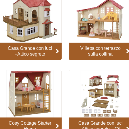
Casa Grande con luci
Villetta con terrazzo
–Attico segreto
sulla collina
Cosy Cottage Starter
Casa Grande con luci
Home
–Attico segreto – Gift