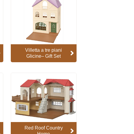
Villetta a tre piani
Glicine– Gift Set
Red Roof Country
Home