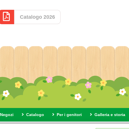
Catalogo 2026
Negozi
Catalogo
Per i genitori
Galleria e storia
di questo sito
Informativa sulla privacy
Cookies
Impostaz