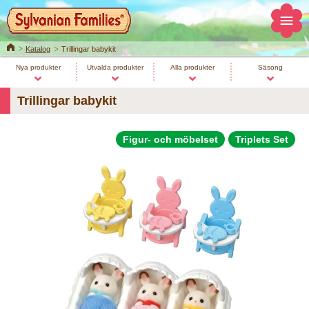
Home
Katalog
Trillingar babykit
Nya produkter
Utvalda produkter
Alla produkter
Säsong
Trillingar babykit
Figur- och möbelset
Triplets Set