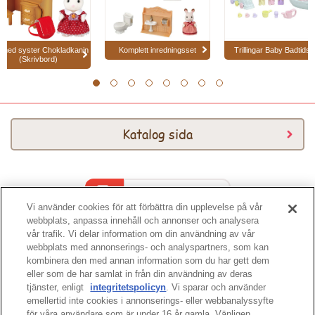
 med syster Chokladkanin
Komplett inredningsset
Trillingar Baby Badtidss
(Skrivbord)
1
2
3
4
5
6
7
8
Katalog sida
Katalog 2026
Vi använder cookies för att förbättra din upplevelse på vår
webbplats, anpassa innehåll och annonser och analysera
vår trafik. Vi delar information om din användning av vår
webbplats med annonserings- och analyspartners, som kan
kombinera den med annan information som du har gett dem
eller som de har samlat in från din användning av deras
tjänster, enligt
integritetspolicyn
. Vi sparar och använder
sidans topp
emellertid inte cookies i annonserings- eller webbanalyssyfte
för våra användare som är under 16 år gamla. Vänligen