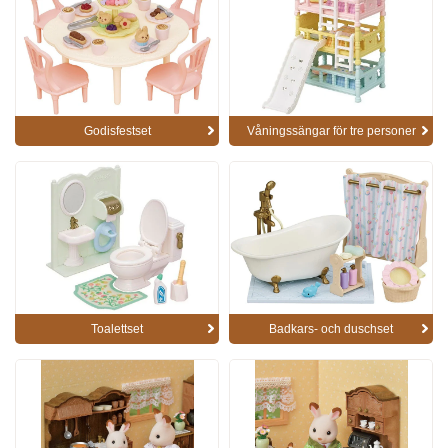
Godisfestset
Våningssängar för tre personer
Toalettset
Badkars- och duschset