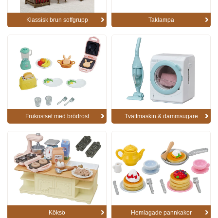
Klassisk brun soffgrupp
Taklampa
Frukostset med brödrost
Tvättmaskin & dammsugare
Köksö
Hemlagade pannkakor