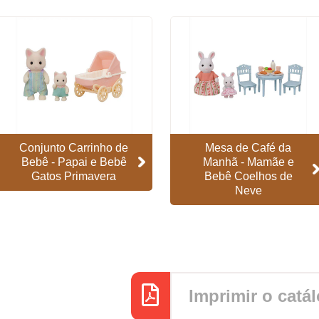
Conjunto Carrinho de
Mesa de Café da
Bebê - Papai e Bebê
Manhã - Mamãe e
Gatos Primavera
Bebê Coelhos de
Neve
Imprimir o catá