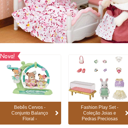
Nova!
Bebês Cervos -
Fashion Play Set -
Conjunto Balanço
Coleção Joias e
Floral -
Pedras Preciosas