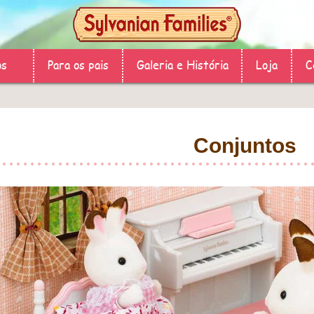
os
Para os pais
Galeria e História
Loja
C
Conjuntos