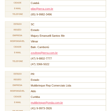
Cuiabá
CIDADE
eibe@terra.com.br
E-MAIL
(65) 9-9982-3496
TELEFONE
SC
ESTADO
Estado
REGIÃO
Majury Emanuelli Santos Me
EMPRESA
Vilmar
RESPONSÁVEL
Baln. Camboriú
CIDADE
zovilrep@terra.com.br
E-MAIL
(47) 9-8802-7777
TELEFONE
(47) 3366-5022
PR
ESTADO
Estado
REGIÃO
Multibrinque Rep Comerciais Ltda
EMPRESA
Aldo
RESPONSÁVEL
Curitiba
CIDADE
multibrinque@onda.com.br
E-MAIL
(41) 9-9973-3926