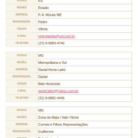
ES
ESTADO
Estado
REGIÃO
P. A. Morais ME
EMPRESA
Pedro
RESPONSÁVEL
Vitoria
CIDADE
pedrojatoba@uol.com.br
E-MAIL
(27) 9-9983-4740
TELEFONE
MG
ESTADO
Metropolitana e Sul
REGIÃO
Daniel Horta Latini
EMPRESA
Daniel
RESPONSÁVEL
Belo Horizonte
CIDADE
daniel.latini@yahoo.com.br
E-MAIL
(31) 9-8881-4446
TELEFONE
MG
ESTADO
Zona da Mata / Vale / Norte
REGIÃO
Correia e Filhos Representações
EMPRESA
Guilherme
RESPONSÁVEL