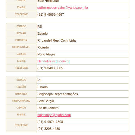
Belo Horizonte
CIDADE
guilhermecorreahc@yahoo.com.br
E-MAIL
(31) 9 -8652-4667
TELEFONE
RS
ESTADO
Estado
REGIÃO
R. Landell Rep. Com. Ltda.
EMPRESA
Ricardo
RESPONSÁVEL
Porto Alegre
CIDADE
r.landell@terra.com.br
E-MAIL
(51) 9-8400-0505
TELEFONE
RJ
ESTADO
Estado
REGIÃO
Snigricopa Representações
EMPRESA
Said Sérgio
RESPONSÁVEL
Rio de Janeiro
CIDADE
snigricopa@globo.com
E-MAIL
(21) 9-9974-1808
TELEFONE
(21) 3208-4480