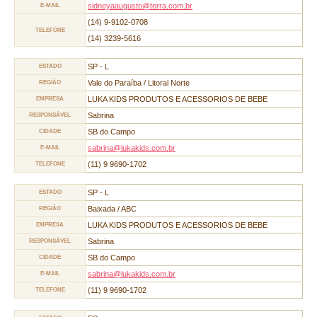
sidneyaaugusto@terra.com.br
E-MAIL
(14) 9-9102-0708
TELEFONE
(14) 3239-5616
SP - L
ESTADO
Vale do Paraíba / Litoral Norte
REGIÃO
LUKA KIDS PRODUTOS E ACESSORIOS DE BEBE
EMPRESA
Sabrina
RESPONSÁVEL
SB do Campo
CIDADE
sabrina@lukakids.com.br
E-MAIL
(11) 9 9690-1702
TELEFONE
SP - L
ESTADO
Baixada / ABC
REGIÃO
LUKA KIDS PRODUTOS E ACESSORIOS DE BEBE
EMPRESA
Sabrina
RESPONSÁVEL
SB do Campo
CIDADE
sabrina@lukakids.com.br
E-MAIL
(11) 9 9690-1702
TELEFONE