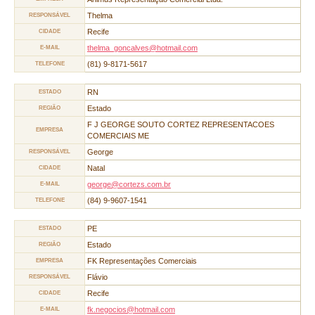
Thelma
RESPONSÁVEL
Recife
CIDADE
thelma_goncalves@hotmail.com
E-MAIL
(81) 9-8171-5617
TELEFONE
RN
ESTADO
Estado
REGIÃO
F J GEORGE SOUTO CORTEZ REPRESENTACOES
EMPRESA
COMERCIAIS ME
George
RESPONSÁVEL
Natal
CIDADE
george@cortezs.com.br
E-MAIL
(84) 9-9607-1541
TELEFONE
PE
ESTADO
Estado
REGIÃO
FK Representações Comerciais
EMPRESA
Flávio
RESPONSÁVEL
Recife
CIDADE
fk.negocios@hotmail.com
E-MAIL