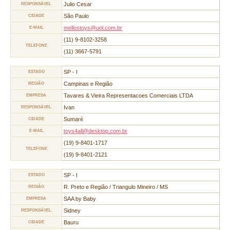
Julio Cesar
RESPONSÁVEL
São Paulo
CIDADE
mellostoys@uol.com.br
E-MAIL
(11) 9-8102-3258
TELEFONE
(11) 3667-5791
SP - I
ESTADO
Campinas e Região
REGIÃO
Tavares & Vieira Representacoes Comerciais LTDA
EMPRESA
Ivan
RESPONSÁVEL
Sumaré
CIDADE
toys4all@desktop.com.br
E-MAIL
(19) 9-8401-1717
TELEFONE
(19) 9-8401-2121
SP - I
ESTADO
R. Preto e Região / Triangulo Mineiro / MS
REGIÃO
SAA by Baby
EMPRESA
Sidney
RESPONSÁVEL
Bauru
CIDADE