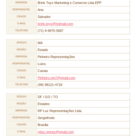
Brink Toys Marketing e Comercio Ltda EPP
EMPRESA
Ana
RESPONSÁVEL
Salvador
CIDADE
brink.toys@hotmail.com
E-MAIL
(71) 9-9975-5687
TELEFONE
MA
ESTADO
Estado
REGIÃO
Pinheiro Representações
EMPRESA
Luiza
RESPONSÁVEL
Caxias
CIDADE
Pinheiro.rep7@gmail.com
E-MAIL
(99) 98121-4718
TELEFONE
DF / GO / TO
ESTADO
Estados
REGIÃO
RP Luz Representações Ltda.
EMPRESA
Sergiofredo
RESPONSÁVEL
Brasilia
CIDADE
rpluz.repres@gmail.com
E-MAIL