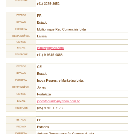
TELEFONE
(41) 3275-3652
PR
ESTADO
Estado
REGIÃO
Multibrinque Rep Comerciais Ltda
EMPRESA
Laissa
RESPONSÁVEL
CIDADE
laimini@gmail.com
E-MAIL
(41) 9-9615-9088
TELEFONE
CE
ESTADO
Estado
REGIÃO
Inova Repres. e Marketing Ltda.
EMPRESA
Jones
RESPONSÁVEL
Fortaleza
CIDADE
jonesfacundo@yahoo.com.br
E-MAIL
(85) 9-9151-7173
TELEFONE
PB
ESTADO
Estados
REGIÃO
Animus Representação Comercial Ltda.
EMPRESA