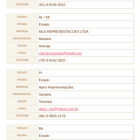
(81) 9-8145-4010
TELEFONE
AL / SE
ESTADO
Estado
REGIÃO
MLN REPRESENTACOES LTDA
EMPRESA
Mariana
RESPONSÁVEL
Aracaju
CIDADE
mari.lira.novaes@gmail.com
E-MAIL
(79) 9-9162-2822
TELEFONE
PI
ESTADO
Estado
REGIÃO
Apice Representações
EMPRESA
Saviana
RESPONSÁVEL
Teresina
CIDADE
apice_rep@yahoo.com.br
E-MAIL
(86) 9-9925-2178
TELEFONE
BA
ESTADO
Estado
REGIÃO