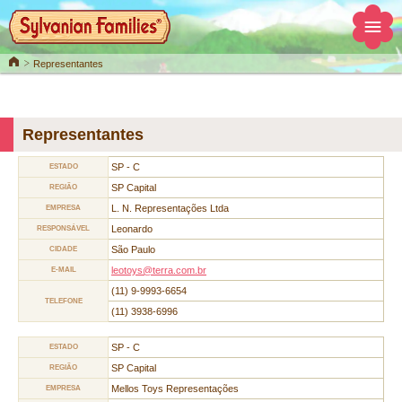
Home
Representantes
Representantes
SP - C
ESTADO
SP Capital
REGIÃO
L. N. Representações Ltda
EMPRESA
Leonardo
RESPONSÁVEL
São Paulo
CIDADE
leotoys@terra.com.br
E-MAIL
(11) 9-9993-6654
TELEFONE
(11) 3938-6996
SP - C
ESTADO
SP Capital
REGIÃO
Mellos Toys Representações
EMPRESA