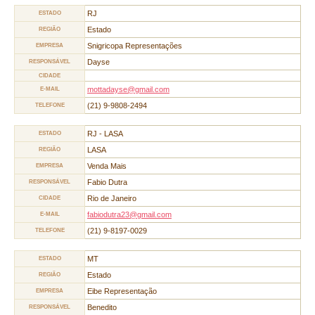
RJ
ESTADO
Estado
REGIÃO
Snigricopa Representações
EMPRESA
Dayse
RESPONSÁVEL
CIDADE
mottadayse@gmail.com
E-MAIL
(21) 9-9808-2494
TELEFONE
RJ - LASA
ESTADO
LASA
REGIÃO
Venda Mais
EMPRESA
Fabio Dutra
RESPONSÁVEL
Rio de Janeiro
CIDADE
fabiodutra23@gmail.com
E-MAIL
(21) 9-8197-0029
TELEFONE
MT
ESTADO
Estado
REGIÃO
Eibe Representação
EMPRESA
Benedito
RESPONSÁVEL