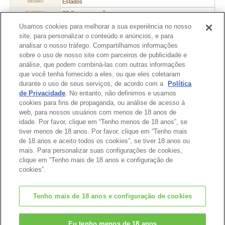
Estados
REGIÃO
FB Representações
EMPRESA
Fabiano
RESPONSÁVEL
Usamos cookies para melhorar a sua experiência no nosso
site, para personalizar o conteúdo e anúncios, e para
Manaus
CIDADE
analisar o nosso tráfego. Compartilhamos informações
fbrepresentacaoltda@gmail.com
E-MAIL
sobre o uso de nosso site com parceiros de publicidade e
(92) 9-9108-7070
TELEFONE
análise, que podem combiná-las com outras informações
que você tenha fornecido a eles, ou que eles coletaram
durante o uso de seus serviços, de acordo com a
Política
de Privacidade
. No entanto, não definimos e usamos
cookies para fins de propaganda, ou análise de acesso à
Topo da Página
web, para nossos usuários com menos de 18 anos de
idade. Por favor, clique em “Tenho menos de 18 anos”, se
tiver menos de 18 anos. Por favor, clique em “Tenho mais
de 18 anos e aceito todos os cookies”, se tiver 18 anos ou
mais. Para personalizar suas configurações de cookies,
clique em “Tenho mais de 18 anos e configuração de
cookies”.
Tenho mais de 18 anos e configuração de cookies
© EPOCH
Eu tenho menos de 18 anos