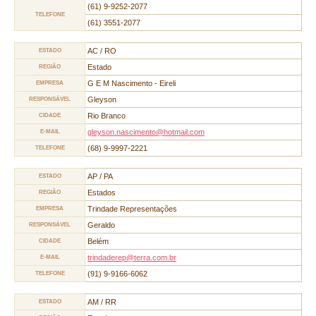
(61) 9-9252-2077
TELEFONE
(61) 3551-2077
AC / RO
ESTADO
Estado
REGIÃO
G E M Nascimento - Eireli
EMPRESA
Gleyson
RESPONSÁVEL
Rio Branco
CIDADE
gleyson.nascimento@hotmail.com
E-MAIL
(68) 9-9997-2221
TELEFONE
AP / PA
ESTADO
Estados
REGIÃO
Trindade Representações
EMPRESA
Geraldo
RESPONSÁVEL
Belém
CIDADE
trindaderep@terra.com.br
E-MAIL
(91) 9-9166-6062
TELEFONE
AM / RR
ESTADO