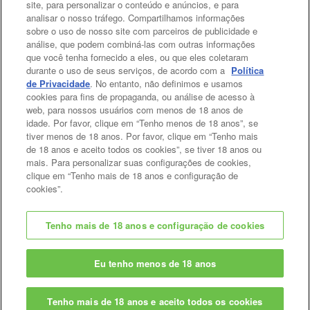
A viagem de compras surpresa
site, para personalizar o conteúdo e anúncios, e para
analisar o nosso tráfego. Compartilhamos informações
sobre o uso de nosso site com parceiros de publicidade e
Mais
análise, que podem combiná-las com outras informações
que você tenha fornecido a eles, ou que eles coletaram
durante o uso de seus serviços, de acordo com a
Política
de Privacidade
. No entanto, não definimos e usamos
cookies para fins de propaganda, ou análise de acesso à
Topo da Página
web, para nossos usuários com menos de 18 anos de
idade. Por favor, clique em “Tenho menos de 18 anos”, se
tiver menos de 18 anos. Por favor, clique em “Tenho mais
de 18 anos e aceito todos os cookies”, se tiver 18 anos ou
mais. Para personalizar suas configurações de cookies,
clique em “Tenho mais de 18 anos e configuração de
cookies”.
Tenho mais de 18 anos e configuração de cookies
© EPOCH
Eu tenho menos de 18 anos
Change Region
Tenho mais de 18 anos e aceito todos os cookies