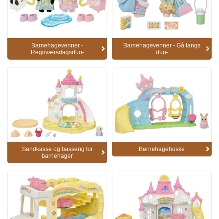
Barnehagevenner -
Barnehagevenner - Gå langs
Regnværsdagsduo-
duo-
Sandkasse og basseng for
Barnehagehuske
barnehager