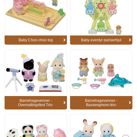
Baby Choo-choo tog
Baby eventyr pariserhjul
Barnehagevenner -
Barnehagevenner -
Overnattingsfest Trio-
Bassengmoro-trio-