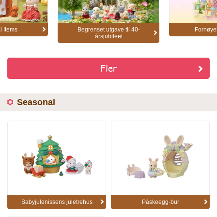
 Items
Begrenset utgave til 40-
Fornøye
årsjubileet
Fler
Seasonal
Babyjulenissens juletrehus
Påskeegg-bur