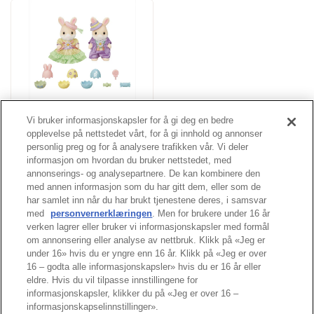
Easter Celebration Set
Vi bruker informasjonskapsler for å gi deg en bedre
opplevelse på nettstedet vårt, for å gi innhold og annonser
personlig preg og for å analysere trafikken vår. Vi deler
Fler
informasjon om hvordan du bruker nettstedet, med
annonserings- og analysepartnere. De kan kombinere den
med annen informasjon som du har gitt dem, eller som de
har samlet inn når du har brukt tjenestene deres, i samsvar
med
personvernerklæringen
. Men for brukere under 16 år
Tuppen av siden
verken lagrer eller bruker vi informasjonskapsler med formål
om annonsering eller analyse av nettbruk. Klikk på «Jeg er
under 16» hvis du er yngre enn 16 år. Klikk på «Jeg er over
16 – godta alle informasjonskapsler» hvis du er 16 år eller
eldre. Hvis du vil tilpasse innstillingene for
informasjonskapsler, klikker du på «Jeg er over 16 –
informasjonskapselinnstillinger».