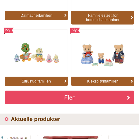
Dalmatinerfamilien
Familiefestsett for
bomullshalekaniner
Ny
Ny
Sitrusfuglfamilien
Kjeksbjørnfamilien
Fler
Aktuelle produkter