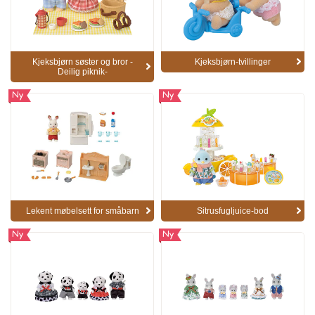
Kjeksbjørn søster og bror -
Kjeksbjørn-tvillinger
Deilig piknik-
Ny
Ny
Lekent møbelsett for småbarn
Sitrusfugljuice-bod
Ny
Ny