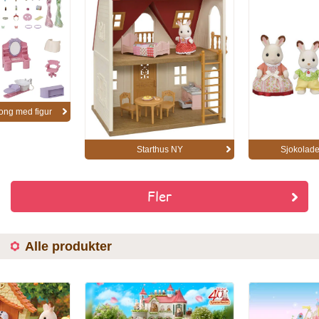
ong med figur
Starthus NY
Sjokolade
Fler
Alle produkter