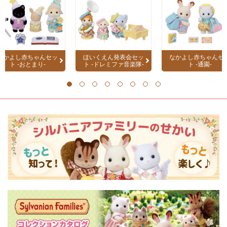
なかよし赤ちゃんセッ
ほいくえん発表会セッ
なかよし赤ちゃんセ
ト -おとまり-
ト -ドレミファ音楽隊-
ト -通園-
1
2
3
4
5
6
7
8