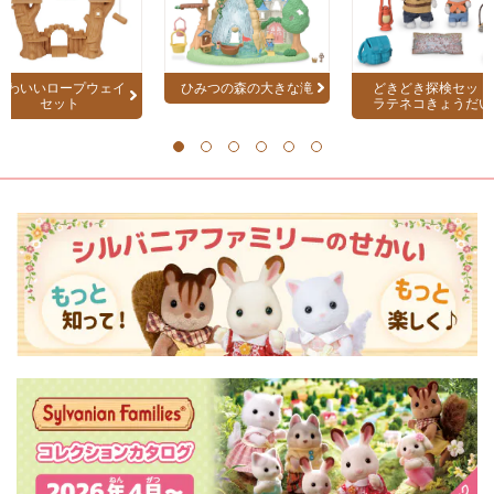
かわいいロープウェイ
ひみつの森の大きな滝
どきどき探検セット
セット
ラテネコきょうだい
1
2
3
4
5
6