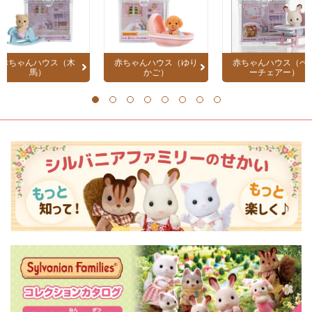
赤ちゃんハウス（木
赤ちゃんハウス（ゆり
赤ちゃんハウス（ベ
馬）
かご）
ーチェアー）
1
2
3
4
5
6
7
8