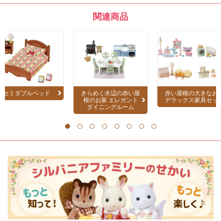
関連商品
セミダブルベッド
きらめく水辺の赤い屋
赤い屋根の大きなお
根のお家 エレガント
デラックス家具セッ
ダイニングルーム
1
2
3
4
5
6
7
8