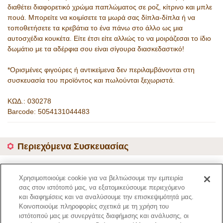
διαθέτει διαφορετικό χρώμα παπλώματος σε ροζ, κίτρινο και μπλε
πουά. Μπορείτε να κοιμίσετε τα μωρά σας δίπλα-δίπλα ή να
τοποθετήσετε τα κρεβάτια το ένα πάνω στο άλλο ως μια
αυτοσχέδια κουκέτα. Είτε έτσι είτε αλλιώς το να μοιράζεσαι το ίδιο
δωμάτιο με τα αδέρφια σου είναι σίγουρα διασκεδαστικό!
*Ορισμένες φιγούρες ή αντικείμενα δεν περιλαμβάνονται στη
συσκευασία του προϊόντος και πωλούνται ξεχωριστά.
ΚΩΔ.: 030278
Barcode: 5054131044483
Περιεχόμενα Συσκευασίας
3 κρεβάτια, 2 σκάλες, 3 στρώματα, 3 καλύμματα.
Χρησιμοποιούμε cookie για να βελτιώσουμε την εμπειρία
Κωδικός Προϊόντος
σας στον ιστότοπό μας, να εξατομικεύσουμε περιεχόμενο
4448
και διαφημίσεις και να αναλύσουμε την επισκεψιμότητά μας.
Κοινοποιούμε πληροφορίες σχετικά με τη χρήση του
ιστότοπού μας με συνεργάτες διαφήμισης και ανάλυσης, οι
Σελίδα Καταλόγου