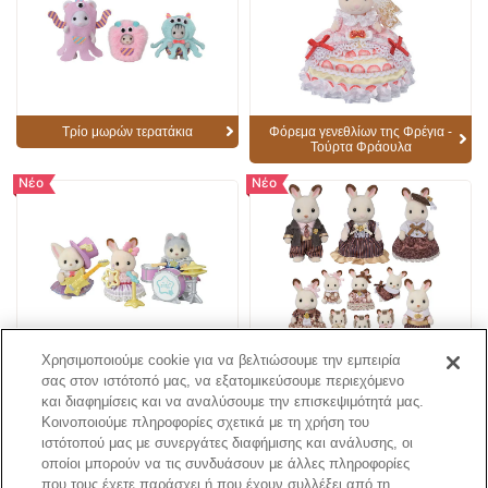
Τρίο μωρών τερατάκια
Φόρεμα γενεθλίων της Φρέγια -
Τούρτα Φράουλα
Νέο
Νέο
Χρησιμοποιούμε cookie για να βελτιώσουμε την εμπειρία
Σετ έναστρης συναυλιας μωρών
Επετειακό Σετ Οικογένεια
Σοκολατένια Κουνελάκια
σας στον ιστότοπό μας, να εξατομικεύσουμε περιεχόμενο
και διαφημίσεις και να αναλύσουμε την επισκεψιμότητά μας.
Κοινοποιούμε πληροφορίες σχετικά με τη χρήση του
ιστότοπού μας με συνεργάτες διαφήμισης και ανάλυσης, οι
Σελίδα Καταλόγου
οποίοι μπορούν να τις συνδυάσουν με άλλες πληροφορίες
που τους έχετε παράσχει ή που έχουν συλλέξει από τη