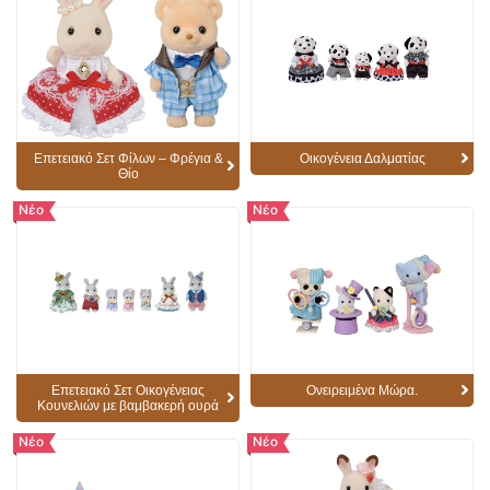
Επετειακό Σετ Φίλων – Φρέγια &
Οικογένεια Δαλματίας
Θίο
Νέο
Νέο
Επετειακό Σετ Οικογένειας
Ονειρειμένα Μώρα.
Κουνελιών με βαμβακερή ουρά
Νέο
Νέο