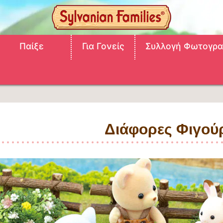
Παίξε
Για Γονείς
Συλλογή Φωτογρα
Διάφορες Φιγού