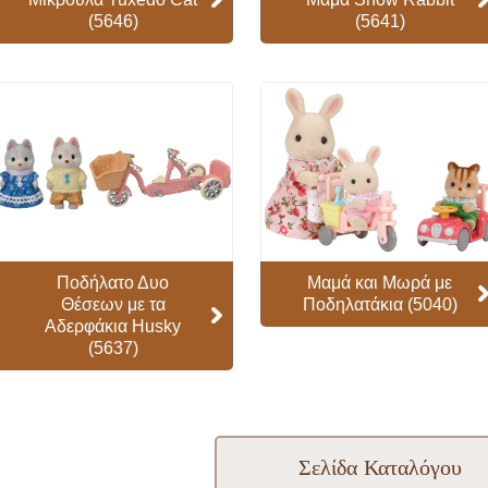
(5646)
(5641)
Ποδήλατο Δυο
Μαμά και Μωρά με
Θέσεων με τα
Ποδηλατάκια (5040)
Αδερφάκια Husky
(5637)
Σελίδα Καταλόγου