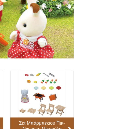
Σετ Μπάρμπεκιου Πικ-
Νικ με τη Μικρούλα