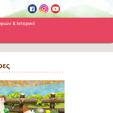
φιών & Ιστορικό
ρες