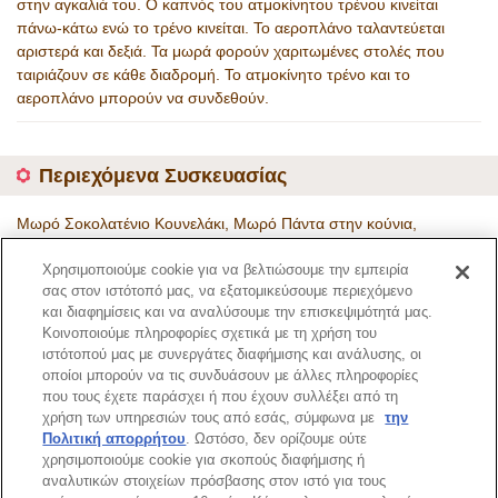
στην αγκαλιά του. Ο καπνός του ατμοκίνητου τρένου κινείται
πάνω-κάτω ενώ το τρένο κινείται. Το αεροπλάνο ταλαντεύεται
αριστερά και δεξιά. Τα μωρά φορούν χαριτωμένες στολές που
ταιριάζουν σε κάθε διαδρομή. Το ατμοκίνητο τρένο και το
αεροπλάνο μπορούν να συνδεθούν.
Περιεχόμενα Συσκευασίας
Μωρό Σοκολατένιο Κουνελάκι, Μωρό Πάντα στην κούνια,
ατμοκίνητο τρένο, αεροπλάνο, καπέλο, γυαλιά
Χρησιμοποιούμε cookie για να βελτιώσουμε την εμπειρία
Κωδικός Προϊόντος
σας στον ιστότοπό μας, να εξατομικεύσουμε περιεχόμενο
5819
και διαφημίσεις και να αναλύσουμε την επισκεψιμότητά μας.
Κοινοποιούμε πληροφορίες σχετικά με τη χρήση του
ιστότοπού μας με συνεργάτες διαφήμισης και ανάλυσης, οι
Σελίδα Καταλόγου
οποίοι μπορούν να τις συνδυάσουν με άλλες πληροφορίες
που τους έχετε παράσχει ή που έχουν συλλέξει από τη
χρήση των υπηρεσιών τους από εσάς, σύμφωνα με
την
Πολιτική απορρήτου
. Ωστόσο, δεν ορίζουμε ούτε
χρησιμοποιούμε cookie για σκοπούς διαφήμισης ή
Κορυφή Σελίδας
αναλυτικών στοιχείων πρόσβασης στον ιστό για τους