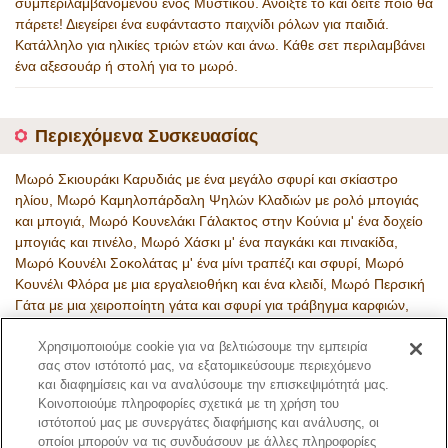
συμπεριλαμβανομένου ενός Μυστικού. Ανοίξτε το και δείτε ποιο θα
πάρετε! Διεγείρει ένα ευφάνταστο παιχνίδι ρόλων για παιδιά.
Κατάλληλο για ηλικίες τριών ετών και άνω. Κάθε σετ περιλαμβάνει
ένα αξεσουάρ ή στολή για το μωρό.
Περιεχόμενα Συσκευασίας
Μωρό Σκιουράκι Καρυδιάς με ένα μεγάλο σφυρί και σκίαστρο
ηλίου, Μωρό Καμηλοπάρδαλη Ψηλών Κλαδιών με ρολό μπογιάς
και μπογιά, Μωρό Κουνελάκι Γάλακτος στην Κούνια μ' ένα δοχείο
μπογιάς και πινέλο, Μωρό Χάσκι μ' ένα παγκάκι και πινακίδα,
Μωρό Κουνέλι Σοκολάτας μ' ένα μίνι τραπέζι και σφυρί, Μωρό
Κουνέλι Φλόρα με μια εργαλειοθήκη και ένα κλειδί, Μωρό Περσική
Γάτα με μια χειροποίητη γάτα και σφυρί για τράβηγμα καρφιών,
Μυστικό
Χρησιμοποιούμε cookie για να βελτιώσουμε την εμπειρία
Κωδικός Προϊόντος
σας στον ιστότοπό μας, να εξατομικεύσουμε περιεχόμενο
5838
και διαφημίσεις και να αναλύσουμε την επισκεψιμότητά μας.
Κοινοποιούμε πληροφορίες σχετικά με τη χρήση του
ιστότοπού μας με συνεργάτες διαφήμισης και ανάλυσης, οι
Σελίδα Καταλόγου
οποίοι μπορούν να τις συνδυάσουν με άλλες πληροφορίες