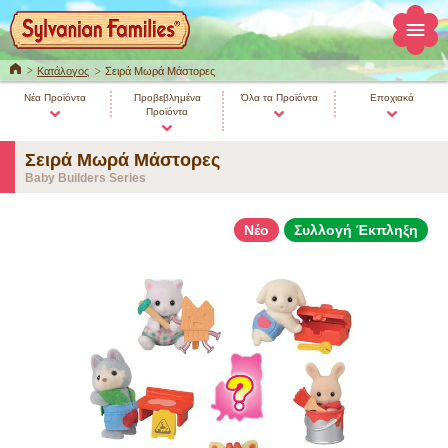
ΚΕΝΤΡΙΚΗ
Κατάλογος
Σειρά Μωρά Μάστορες
Νέα Προϊόντα
Προβεβλημένα
Όλα τα Προϊόντα
Εποχιακά
Προϊόντα
Σειρά Μωρά Μάστορες
Baby Builders Series
Νέο
Συλλογή Έκπληξη