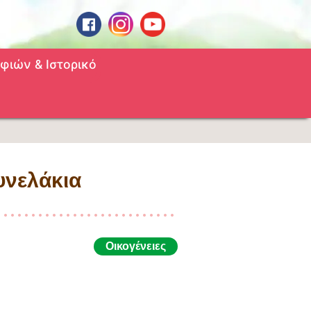
φιών & Ιστορικό
υνελάκια
Οικογένειες