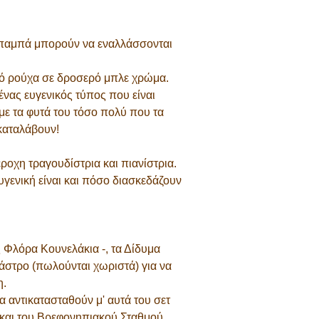
υ μπαμπά μπορούν να εναλλάσσονται
ρό ρούχα σε δροσερό μπλε χρώμα.
ένας ευγενικός τύπος που είναι
με τα φυτά του τόσο πολύ που τα
καταλάβουν!
ροχη τραγουδίστρια και πιανίστρια.
γενική είναι και πόσο διασκεδάζουν
Φλόρα Κουνελάκια -, τα Δίδυμα
στρο (πωλούνται χωριστά) για να
η.
α αντικατασταθούν μ' αυτά του σετ
και του Βρεφονηπιακού Σταθμού