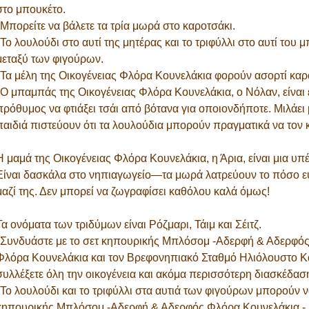
στο μπουκέτο.
*Μπορείτε να βάλετε τα τρία μωρά στο καροτσάκι.
*Το λουλούδι στο αυτί της μητέρας και το τριφύλλι στο αυτί το
μεταξύ των φιγούρων.
*Τα μέλη της Οικογένειας Φλόρα Κουνελάκια φορούν ασορτί κα
*Ο μπαμπάς της Οικογένειας Φλόρα Κουνελάκια, ο Νόλαν, είναι 
πρόθυμος να φτιάξει τσάι από βότανα για οποιονδήποτε. Μιλάει 
παιδιά πιστεύουν ότι τα λουλούδια μπορούν πραγματικά να τον 
Η μαμά της Οικογένειας Φλόρα Κουνελάκια, η Άρια, είναι μια υπέ
Είναι δασκάλα στο νηπιαγωγείο—τα μωρά λατρεύουν το πόσο ευ
μαζί της. Δεν μπορεί να ζωγραφίσει καθόλου καλά όμως!
Τα ονόματα των τριδύμων είναι Ρόζμαρι, Τάιμ και Σέιτζ.
*Συνδυάστε με το σετ κηπουρικής Μπλόσομ -Αδερφή & Αδερφός 
Φλόρα Κουνελάκια και τον Βρεφονηπιακό Σταθμό Ηλιόλουστο Κά
συλλέξετε όλη την οικογένεια και ακόμα περισσότερη διασκέδασ
*Το λουλούδι και το τριφύλλι στα αυτιά των φιγούρων μπορούν ν
κηπουρικής Μπλόσομ -Αδερφή & Αδερφός Φλόρα Κουνελάκια - 