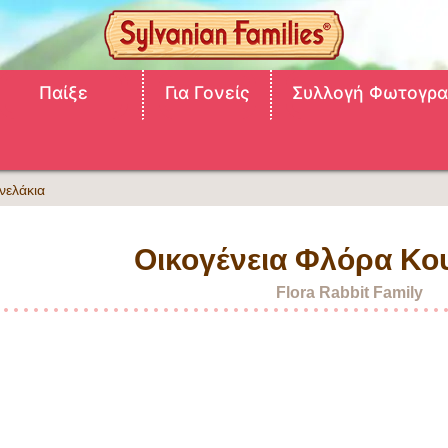
Παίξε
Για Γονείς
Συλλογή Φωτογρα
νελάκια
Οικογένεια Φλόρα Κο
Flora Rabbit Family