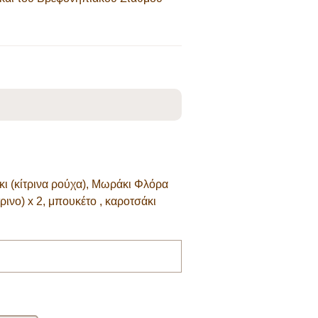
ι (κίτρινα ρούχα), Μωράκι Φλόρα
ρινο) x 2, μπουκέτο , καροτσάκι