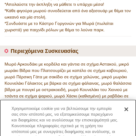
*Απολαύστε την έκπληξη να μάθετε τι υπάρχει μέσα!
*Κάθε φιγούρα μωρού συνοδεύεται από ένα αξεσουάρ με θέμα τον
ωκεανό και μία στολή.
*Συνδυάστε με το Κάστρο Γοργονών για Μωρά (πωλείται
χωριστά) για παιχνίδι ρόλων με θέμα το λούνα παρκ.
Περιεχόμενα Συσκευασίας
Μωρό Αρκουδάκι με κορδέλα και γάντια σε σχήμα Αστακού, μικρό
μωράκι Βίδρα που Πλατσουρίζει με καπέλο σε σχήμα καβουριού,
μωρό Πέρσικη Γάτα με σακίδιο σε σχήμα χελώνας, μικρό μωράκι
Κουνελάκι Γάλακτος με βάρκα σε σχήμα φάλαινας, μωρό θαλάσσια
βίδρα με πουγκί με οστρακοειδή, μωρό Κουνελάκι του Χιονιού με
τσάντα σε σχήμα ψαριού, μωρό Χάσκι (καθισμένο) με ραβδάκι σε
σχήμα ψαριού, Μυστικό
Χρησιμοποιούμε cookie για να βελτιώσουμε την εμπειρία
Κωδικός Προϊόντος
σας στον ιστότοπό μας, να εξατομικεύσουμε περιεχόμενο
5721
και διαφημίσεις και να αναλύσουμε την επισκεψιμότητά μας.
Κοινοποιούμε πληροφορίες σχετικά με τη χρήση του
ιστότοπού μας με συνεργάτες διαφήμισης και ανάλυσης, οι
Σελίδα Καταλόγου