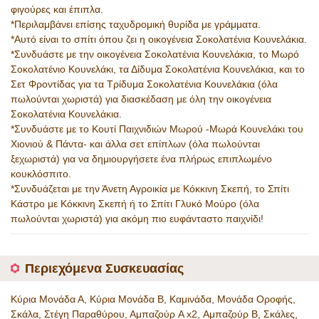
φιγούρες και έπιπλα.
*Περιλαμβάνει επίσης ταχυδρομική θυρίδα με γράμματα.
*Αυτό είναι το σπίτι όπου ζει η οικογένεια Σοκολατένια Κουνελάκια.
*Συνδυάστε με την οικογένεια Σοκολατένια Κουνελάκια, το Μωρό
Σοκολατένιο Κουνελάκι, τα Δίδυμα Σοκολατένια Κουνελάκια, και το
Σετ Φροντίδας για τα Τρίδυμα Σοκολατένια Κουνελάκια (όλα
πωλούνται χωριστά) για διασκέδαση με όλη την οικογένεια
Σοκολατένια Κουνελάκια.
*Συνδυάστε με το Κουτί Παιχνιδιών Μωρού -Μωρά Κουνελάκι του
Χιονιού & Πάντα- και άλλα σετ επίπλων (όλα πωλούνται
ξεχωριστά) για να δημιουργήσετε ένα πλήρως επιπλωμένο
κουκλόσπιτο.
*Συνδυάζεται με την Άνετη Αγροικία με Κόκκινη Σκεπή, το Σπίτι
Κάστρο με Κόκκινη Σκεπή ή το Σπίτι Γλυκό Μούρο (όλα
πωλούνται χωριστά) για ακόμη πιο ευφάνταστο παιχνίδι!
Περιεχόμενα Συσκευασίας
Κύρια Μονάδα Α, Κύρια Μονάδα Β, Καμινάδα, Μονάδα Οροφής,
Σκάλα, Στέγη Παραθύρου, Αμπαζούρ A x2, Αμπαζούρ Β, Σκάλες,