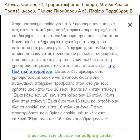
Άξονας, Όροφος x2, Γραμματοκιβώτιο, Γράμμα, Μπάλα Abacus,
Τραπέζι μωρού, Πλαίσιο Παραθύρου A x3, Πλαίσιο Παραθύρου B
x2, Φράχτης A x2, Φράχτης B, Φράχτης C x5
Χρησιμοποιούμε cookie για να βελτιώσουμε την εμπειρία
σας στον ιστότοπό μας, να εξατομικεύσουμε περιεχόμενο
Κωδικός Προϊόντος
5708
και διαφημίσεις και να αναλύσουμε την επισκεψιμότητά μας.
Κοινοποιούμε πληροφορίες σχετικά με τη χρήση του
ιστότοπού μας με συνεργάτες διαφήμισης και ανάλυσης, οι
Σελίδα Καταλόγου
οποίοι μπορούν να τις συνδυάσουν με άλλες πληροφορίες
που τους έχετε παράσχει ή που έχουν συλλέξει από τη
χρήση των υπηρεσιών τους από εσάς, σύμφωνα με
την
Πολιτική απορρήτου
. Ωστόσο, δεν ορίζουμε ούτε
χρησιμοποιούμε cookie για σκοπούς διαφήμισης ή
Κορυφή Σελίδας
αναλυτικών στοιχείων πρόσβασης στον ιστό για τους
χρήστες μας κάτω των 16 ετών. Κάντε κλικ στην επιλογή
"Είμαι κάτω των 16" εάν είστε κάτω των 16 ετών. Κάντε
κλικ στην επιλογή "Είμαι άνω των 16 ετών και αποδέχομαι
όλα τα cookie" εάν είστε 16 ετών και άνω. Για να
προσαρμόσετε τις ρυθμίσεις cookie, κάντε κλικ στην
επιλογή "Είμαι άνω των 16 ετών και ρύθμιση cookie".
Είμαι άνω των 16 ετών και ρύθμιση cookie