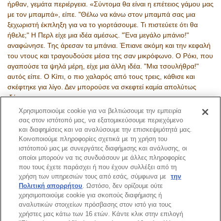
ήρθαν, γεμάτα περιέργεια. «Σύντομα θα είναι η επέτειος γάμου μας
με τον μπαμπά», είπε. "Θέλω να κάνω στον μπαμπά σας μια
ξεχωριστή έκπληξη για να το γιορτάσουμε. Τι πιστεύετε ότι θα
ήθελε;" Η Περλ είχε μια ιδέα αμέσως. "Ένα μεγάλο μπάνιο!"
αναφώνησε. Της άρεσαν τα μπάνια. Έπιανε ακόμη και την κεφαλή
του ντους και τραγουδούσε μέσα της σαν μικρόφωνο. Ο Ρόκι, που
αγαπούσε τα ψηλά μέρη, είχε μια άλλη ιδέα. "Μια τσουλήθρα!"
αυτός είπε. Ο Κίπι, ο πιο χαλαρός από τους τρεις, κάθισε και
σκέφτηκε για λίγο. Δεν μπορούσε να σκεφτεί καμία απολύτως
ιδέα.．．．．
Χρησιμοποιούμε cookie για να βελτιώσουμε την εμπειρία
Περισσότερα
σας στον ιστότοπό μας, να εξατομικεύσουμε περιεχόμενο
και διαφημίσεις και να αναλύσουμε την επισκεψιμότητά μας.
Κοινοποιούμε πληροφορίες σχετικά με τη χρήση του
ιστότοπού μας με συνεργάτες διαφήμισης και ανάλυσης, οι
Σελίδα Καταλόγου
οποίοι μπορούν να τις συνδυάσουν με άλλες πληροφορίες
που τους έχετε παράσχει ή που έχουν συλλέξει από τη
χρήση των υπηρεσιών τους από εσάς, σύμφωνα με
την
Πολιτική απορρήτου
. Ωστόσο, δεν ορίζουμε ούτε
χρησιμοποιούμε cookie για σκοπούς διαφήμισης ή
Κορυφή Σελίδας
αναλυτικών στοιχείων πρόσβασης στον ιστό για τους
χρήστες μας κάτω των 16 ετών. Κάντε κλικ στην επιλογή