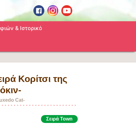
φιών & Ιστορικό
ειρά Κορίτσι της
όκιν-
Tuxedo Cat-
Σειρά Town