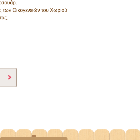
ξεσουάρ.
ες των Οικογενειών του Χωριού
τας.