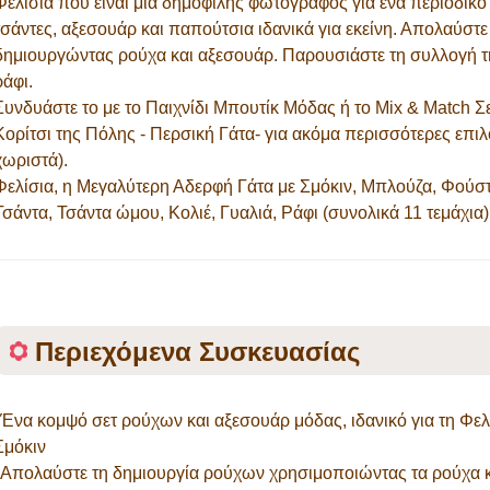
Φελίσια που είναι μία δημοφιλής φωτογράφος για ένα περιοδικό 
τσάντες, αξεσουάρ και παπούτσια ιδανικά για εκείνη. Απολαύστε τ
δημιουργώντας ρούχα και αξεσουάρ. Παρουσιάστε τη συλλογή τη
ράφι.
Συνδυάστε το με το Παιχνίδι Μπουτίκ Μόδας ή το Mix & Match Σε
Κορίτσι της Πόλης - Περσική Γάτα- για ακόμα περισσότερες επι
χωριστά).
Φελίσια, η Μεγαλύτερη Αδερφή Γάτα με Σμόκιν, Μπλούζα, Φούστα
Τσάντα, Τσάντα ώμου, Κολιέ, Γυαλιά, Ράφι (συνολικά 11 τεμάχια)
Περιεχόμενα Συσκευασίας
*Ένα κομψό σετ ρούχων και αξεσουάρ μόδας, ιδανικό για τη Φελ
Σμόκιν
*Απολαύστε τη δημιουργία ρούχων χρησιμοποιώντας τα ρούχα κα