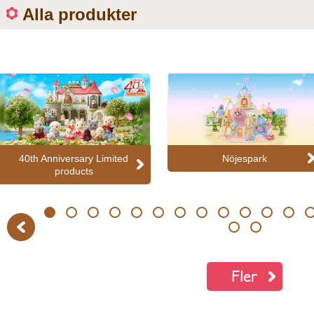
Alla produkter
40th Anniversary Limited
Nöjespark
products
1
2
3
4
5
6
7
8
9
10
11
12
13
Previous
20
21
Fler