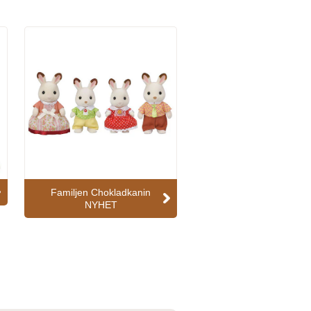
Familjen Chokladkanin
NYHET