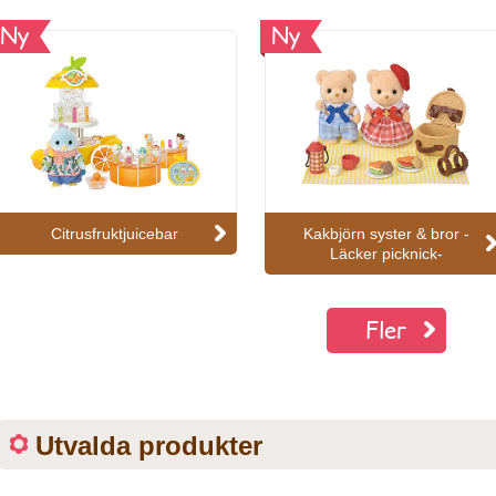
Ny
Ny
Citrusfruktjuicebar
Kakbjörn syster & bror -
Läcker picknick-
Fler
Utvalda produkter