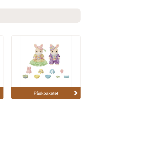
Påskpaketet