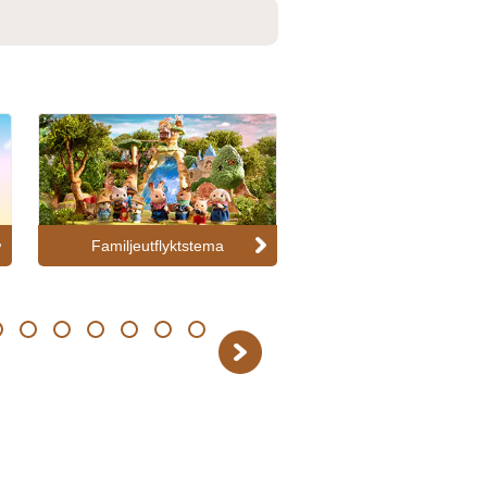
Familjeutflyktstema
Samlarfigurer/blindb
14
15
16
17
18
19
Next