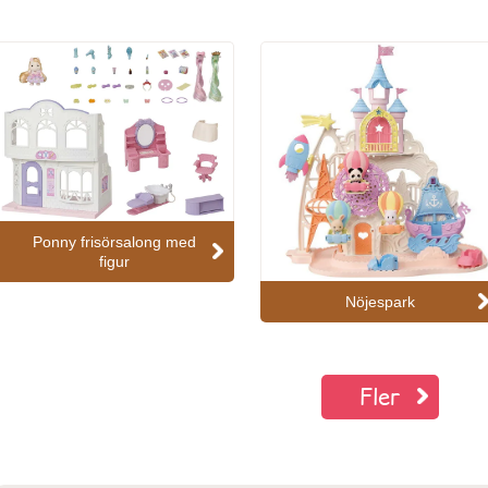
Ponny frisörsalong med
figur
Nöjespark
Fler