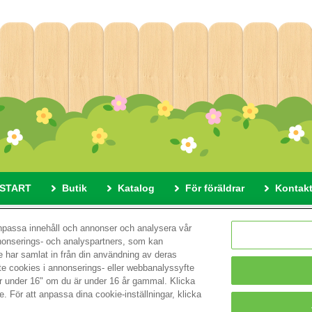
START
Butik
Katalog
För föräldrar
Kontak
 här webbplatsen
Sekretesspolicy
Cookies
Cookie-instä
anpassa innehåll och annonser och analysera vår
nnonserings- och analyspartners, som kan
 har samlat in från din användning av deras
© EPOCH
nte cookies i annonserings- eller webbanalyssyfte
är under 16" om du är under 16 år gammal. Klicka
e. För att anpassa dina cookie-inställningar, klicka
Change Region