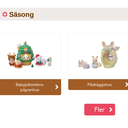
Säsong
Babyjultomtens
Påskäggshus
julgranhus
Fler