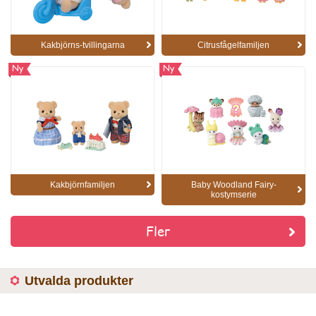
Kakbjörns-tvillingarna
Citrusfågelfamiljen
Ny
Ny
Kakbjörnfamiljen
Baby Woodland Fairy-
kostymserie
Fler
Utvalda produkter