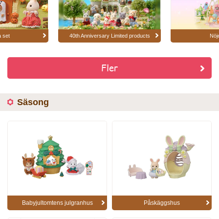
 set
40th Anniversary Limited products
Nöj
Fler
Säsong
Babyjultomtens julgranhus
Påskäggshus