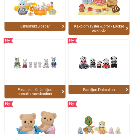
Citrusfruktjuicebar
Kakbjörn syster & bror - Läcker
picknick-
Ny
Ny
Festpaket för familjen
Familjen Dalmatian
bomullssvanskaniner
Ny
Ny