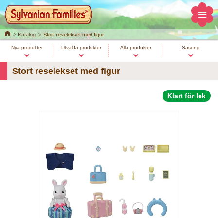
Home
Katalog
Stort reselekset med figur
Nya produkter
Utvalda produkter
Alla produkter
Säsong
Stort reselekset med figur
Klart för lek