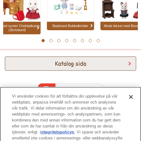
 med syster Chokladkanin
Badstund Bubbelbröder
Mode lekset med Bondka
(Skrivbord)
1
2
3
4
5
6
7
8
Katalog sida
Katalog 2026
Vi använder cookies för att förbättra din upplevelse på vår
webbplats, anpassa innehåll och annonser och analysera
vår trafik. Vi delar information om din användning av vår
webbplats med annonserings- och analyspartners, som kan
kombinera den med annan information som du har gett dem
eller som de har samlat in från din användning av deras
tjänster, enligt
integritetspolicyn
. Vi sparar och använder
sidans topp
emellertid inte cookies i annonserings- eller webbanalyssyfte