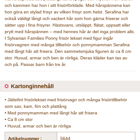
och kammen har hon i sitt frisörförkläde. Med hårspännena kan
hon göra en stylad frisyr av vilken frisyr som helst. Serafina har
också väldigt långt och vackert hår som hon gärna friserar och
sätter upp i fina frisyrer. Hästsvans, utsläppt, flätat, uppsatt eller
prytt med hårspännen – med hennes hår är det inga problem alls.
I Sylvanian Families Ponny frisör lekset med figur ingår
frisörvagnen med många tillbehör och ponnymamman Serafina
med långt hår att frisera. Den sammetsmjuka figuren är ca 8 cm
stor. Huvud, armar och ben är rörliga. Deras kläder kan tas av
och på. Passar barn från tre år.
Kartonginnehåll
• Jättefint frisörlekset med frisörvagn och många frisörtillbehör
som sax, kam, fön och plattång
• Med ponnymamman med långt hår att frisera
• Ca 8 cm stor
• Huvud, armar och ben är rörliga
Artikelnummer :
5644