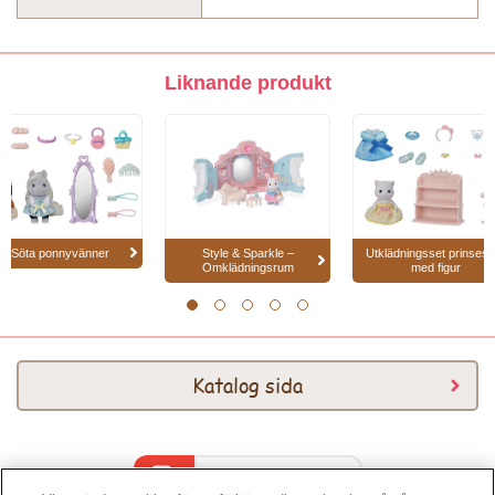
Liknande produkt
Söta ponnyvänner
Style & Sparkle –
Utklädningsset prinsess
Omklädningsrum
med figur
1
2
3
4
5
Katalog sida
Katalog 2026