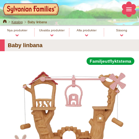
Home
Katalog
Baby linbana
Nya produkter
Utvalda produkter
Alla produkter
Säsong
Baby linbana
Familjeutflyktstema