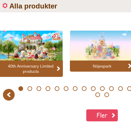
Alla produkter
40th Anniversary Limited
Nöjespark
products
1
2
3
4
5
6
7
8
9
10
11
12
13
Previous
20
21
Fler