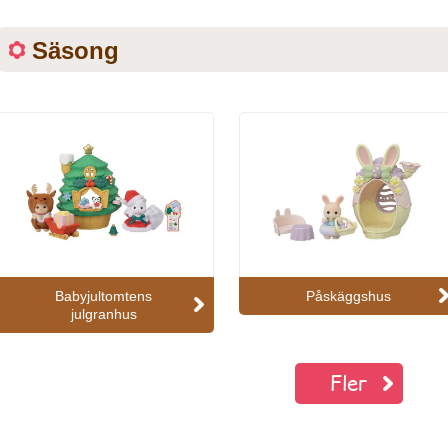
Säsong
Babyjultomtens
Påskäggshus
julgranhus
Fler