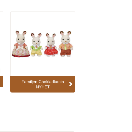
Familjen Chokladkanin
NYHET