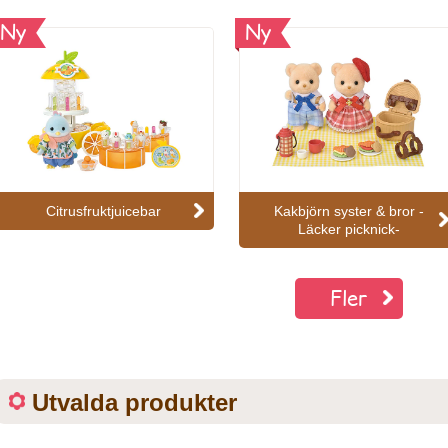
Ny
Ny
Citrusfruktjuicebar
Kakbjörn syster & bror -
Läcker picknick-
Fler
Utvalda produkter