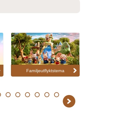
Familjeutflyktstema
Samlarfigurer/blindb
14
15
16
17
18
19
Next