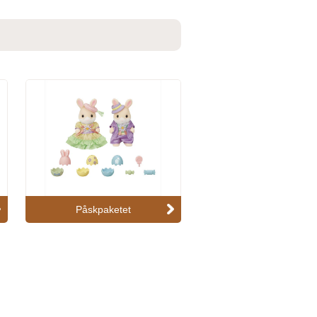
Påskpaketet