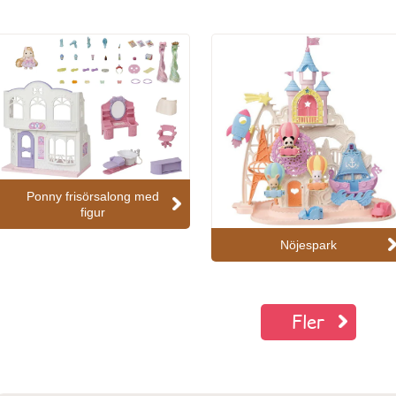
Ponny frisörsalong med
figur
Nöjespark
Fler