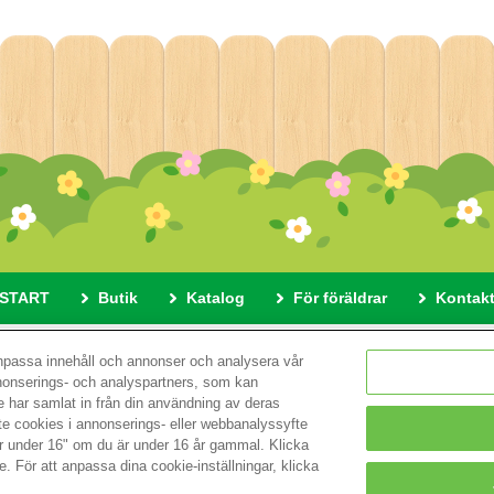
START
Butik
Katalog
För föräldrar
Kontak
 här webbplatsen
Sekretesspolicy
Cookies
Cookie-instä
anpassa innehåll och annonser och analysera vår
nnonserings- och analyspartners, som kan
 har samlat in från din användning av deras
© EPOCH
nte cookies i annonserings- eller webbanalyssyfte
är under 16" om du är under 16 år gammal. Klicka
e. För att anpassa dina cookie-inställningar, klicka
Change Region