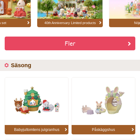
 set
40th Anniversary Limited products
Nöj
Fler
Säsong
Babyjultomtens julgranhus
Påskäggshus