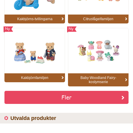
Kakbjörns-tvillingarna
Citrusfågelfamiljen
Ny
Ny
Kakbjörnfamiljen
Baby Woodland Fairy-
kostymserie
Fler
Utvalda produkter