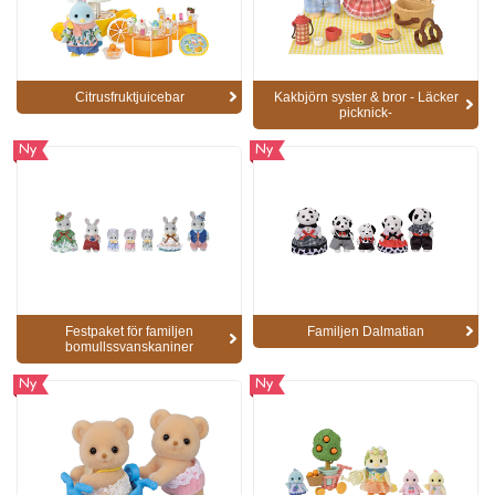
Citrusfruktjuicebar
Kakbjörn syster & bror - Läcker
picknick-
Ny
Ny
Festpaket för familjen
Familjen Dalmatian
bomullssvanskaniner
Ny
Ny