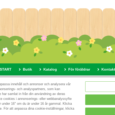
START
Butik
Katalog
För föräldrar
Kontak
 här webbplatsen
Sekretesspolicy
Cookies
Cookie-instä
anpassa innehåll och annonser och analysera vår
nnonserings- och analyspartners, som kan
 har samlat in från din användning av deras
© EPOCH
nte cookies i annonserings- eller webbanalyssyfte
är under 16" om du är under 16 år gammal. Klicka
e. För att anpassa dina cookie-inställningar, klicka
Change Region