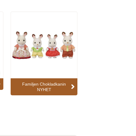
Familjen Chokladkanin
NYHET