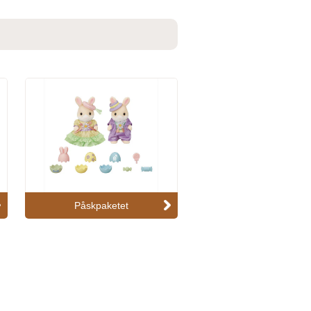
Påskpaketet