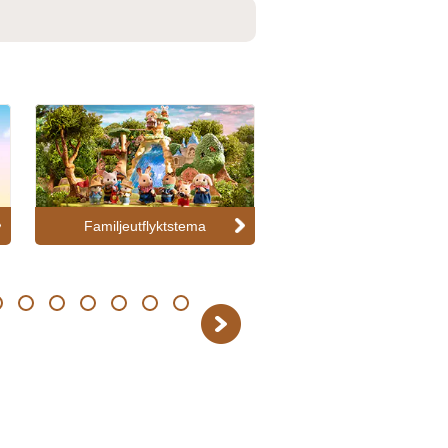
Familjeutflyktstema
Samlarfigurer/blindb
14
15
16
17
18
19
Next