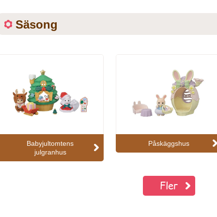
Säsong
Babyjultomtens
Påskäggshus
julgranhus
Fler