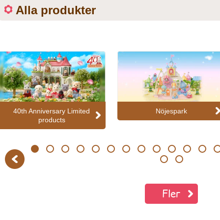
Alla produkter
40th Anniversary Limited
Nöjespark
products
1
2
3
4
5
6
7
8
9
10
11
12
13
Previous
20
21
Fler