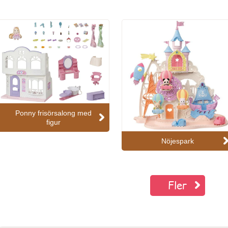
Ponny frisörsalong med
figur
Nöjespark
Fler