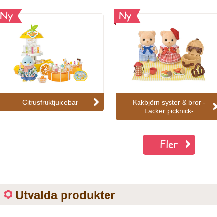
Ny
Ny
Citrusfruktjuicebar
Kakbjörn syster & bror -
Läcker picknick-
Fler
Utvalda produkter