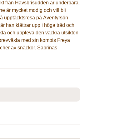
ukt från Havsbrisudden är underbara.
ne är mycket modig och vill bli
r på upptäcktsresa på Äventyrsön
är han klättrar upp i höga träd och
 cykla och uppleva den vackra utsikten
brevväxla med sin kompis Freya
scher av snäckor. Sabrinas