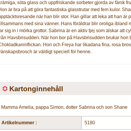
krämiga, söta glass och uppfriskande sorbeter gjorda av färsk fr
Hon är bra på att göra fantastiska glasstrutar med fem kulor. Sha
upptäcktsresande när han blir stor. Han gillar att leka att han ä
tillsammans med sina vänner. Hans föräldrar blir oroliga ibland n
tar sig in i mörka grottor. Sabrina är en aktiv tjej som älskar att
från Havsbrisudden. När hon bor på Havsbrisudden brukar hon 
Chokladkaninflickan. Hon och Freya har likadana fina, rosa bro
vänskapsbrosch är väldigt speciell för henne.
Kartonginnehåll
• Mamma Amelia, pappa Simon, dotter Sabrina och son Shane
Artikelnummer :
5180