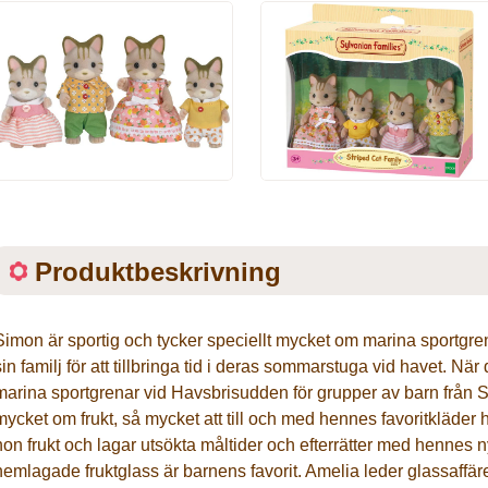
Produktbeskrivning
Simon är sportig och tycker speciellt mycket om marina sportgrena
sin familj för att tillbringa tid i deras sommarstuga vid havet. Nä
marina sportgrenar vid Havsbrisudden för grupper av barn från S
mycket om frukt, så mycket att till och med hennes favoritkläder 
hon frukt och lagar utsökta måltider och efterrätter med hennes 
hemlagade fruktglass är barnens favorit. Amelia leder glassaff