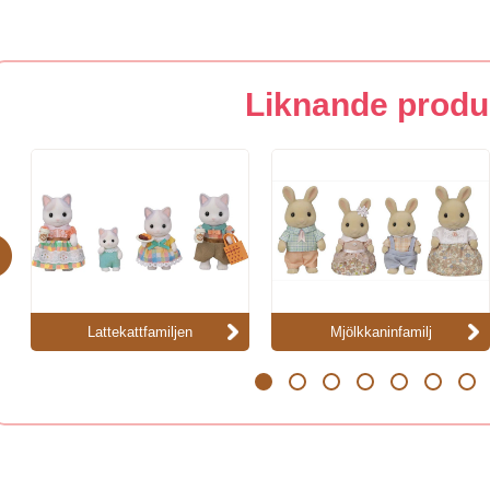
Liknande produ
evious
Lattekattfamiljen
Mjölkkaninfamilj
1
2
3
4
5
6
7