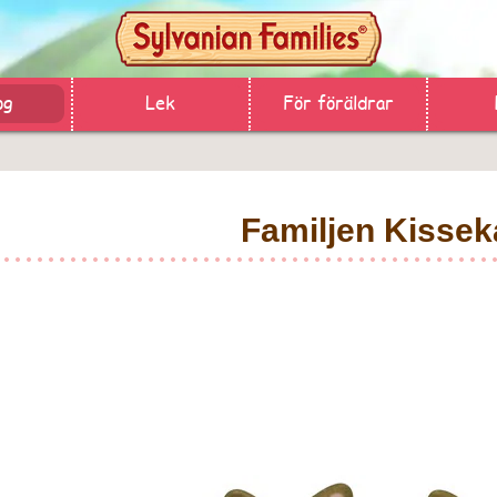
og
Lek
För föräldrar
Familjen Kissek