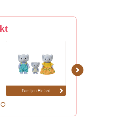
kt
Next
Familjen Elefant
Familjen Perserkatt
8