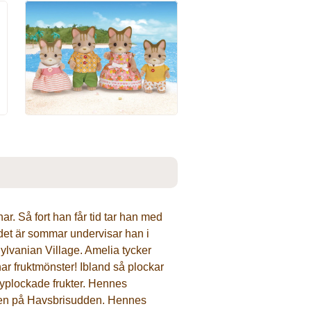
r. Så fort han får tid tar han med
r det är sommar undervisar han i
ylvanian Village. Amelia tycker
har fruktmönster! Ibland så plockar
nyplockade frukter. Hennes
ären på Havsbrisudden. Hennes