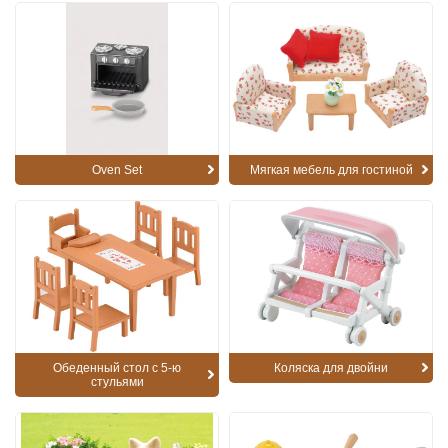
Oven Set
Мягкая мебель для гостиной
Обеденный стол с 5-ю
Коляска для двойни
стульями