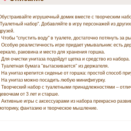
Обустраивайте игрушечный домик вместе с творческим набо
“Туалетный набор”. Добавляйте в игру персонажей из других
друзей.
• Чтобы “спустить воду” в туалете, достаточно потянуть за ры
• Особую реалистичность игре придает умывальник: есть де
зеркало, раковина и место для хранения горшка.
• Для очистки унитаза подойдут щетка и средство из набора.
• Туалетная бумага "вытаскивается" из держателя.
• На унитаз крепится сиденье от горшка: простой способ при
• На унитаз можно посадить любую минифигурку.
• Творческий набор с туалетными принадлежностями – отли
девочкам от 3 лет и старше.
• Активные игры с аксессуарами из набора прекрасно разв
моторику, фантазию и творческое мышление.