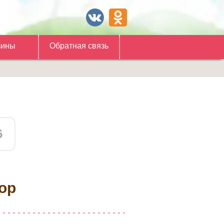
зины
Обратная связь
6
ор