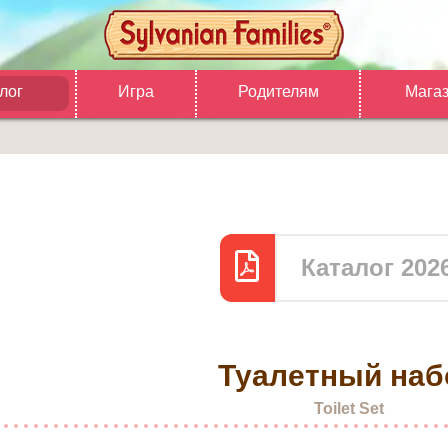
лог
Игра
Родителям
Мага
Каталог 202
Туалетный наб
Toilet Set