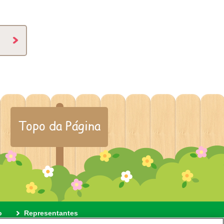
Topo da Página
o
Representantes