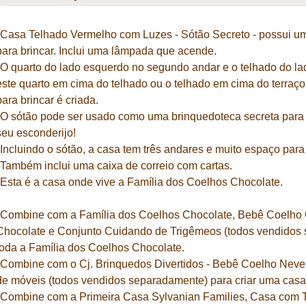
*Casa Telhado Vermelho com Luzes - Sótão Secreto - possui u
para brincar. Inclui uma lâmpada que acende.
*O quarto do lado esquerdo no segundo andar e o telhado do lad
este quarto em cima do telhado ou o telhado em cima do terraç
para brincar é criada.
*O sótão pode ser usado como uma brinquedoteca secreta para 
seu esconderijo!
*Incluindo o sótão, a casa tem três andares e muito espaço par
*Também inclui uma caixa de correio com cartas.
*Esta é a casa onde vive a Família dos Coelhos Chocolate.
*Combine com a Família dos Coelhos Chocolate, Bebê Coelho
Chocolate e Conjunto Cuidando de Trigêmeos (todos vendidos s
toda a Família dos Coelhos Chocolate.
*Combine com o Cj. Brinquedos Divertidos - Bebê Coelho Neve 
de móveis (todos vendidos separadamente) para criar uma casa
*Combine com a Primeira Casa Sylvanian Families, Casa com 