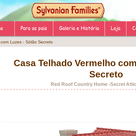
os
Para os pais
Galeria e História
Loja
C
 com Luzes - Sótão Secreto
Casa Telhado Vermelho com
Secreto
Red Roof Country Home -Secret Atti