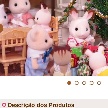
evious
1
2
3
4
5
Descrição dos Produtos