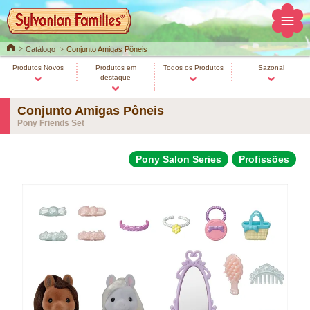
Home
Catálogo
Conjunto Amigas Pôneis
Produtos Novos
Produtos em
Todos os Produtos
Sazonal
destaque
Conjunto Amigas Pôneis
Pony Friends Set
Pony Salon Series
Profissões