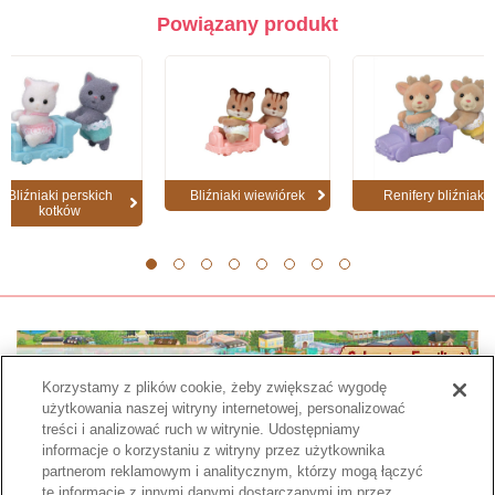
Powiązany produkt
Bliźniaki perskich
Bliźniaki wiewiórek
Renifery bliźniaki
kotków
1
2
3
4
5
6
7
8
Korzystamy z plików cookie, żeby zwiększać wygodę
użytkowania naszej witryny internetowej, personalizować
treści i analizować ruch w witrynie. Udostępniamy
informacje o korzystaniu z witryny przez użytkownika
partnerom reklamowym i analitycznym, którzy mogą łączyć
te informacje z innymi danymi dostarczanymi im przez