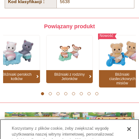
Kod klasyfikacji :
5638
Powiązany produkt
Nowość
Bliźniaki perskich
Bliźniaki z rodziny
Bliźniaki
kotków
Jelonków
ciasteczkowych
misiów
1
2
3
4
5
6
7
8
Korzystamy z plików cookie, żeby zwiększać wygodę
użytkowania naszej witryny internetowej, personalizować