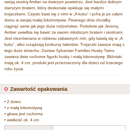
swoją siostrą Amber na świeżym powietrzu. Jest bardzo dobrym
starszym bratem, który doskonale opiekuje się małymi
trojaczkami. Często bawi się z nimi w „A kuku” i pcha je po całym
domu w swojej małej lokomotywie. Pewnego dnia chciałby
ciągnąć sanie jak jego duże rodzeństwo. Podobnie jak Jeremy,
Amber uwielbia się bawić ze swoim młodszym bratem i siostrami.
Jest niezrównana w robieniu zabawnych min, gdy bawią się w „A
kuku”, albo urządzają konkursy talentów. Trojaczki zawsze mają z
tego dużo śmiechu. Zestaw Sylvanian Families Husky Twins
zawiera dwie ruchome figurki husky i małą lokomotywę. Bliźniaki
mają ok. 4 cm, produkt jest przeznaczony dla dzieci od trzeciego
roku życia.
Zawartość opakowania
• 2 dzieci
• z małą lokomotywą
• głowa jest ruchoma
• wielkość ok. 4 cm