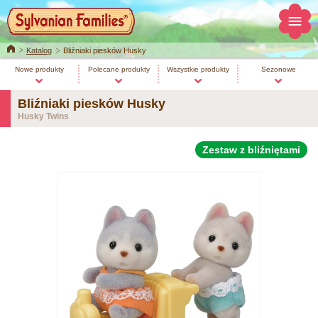
Home
Katalog
Bliźniaki piesków Husky
Nowe produkty
Polecane produkty
Wszystkie produkty
Sezonowe
Bliźniaki piesków Husky
Husky Twins
Zestaw z bliźniętami