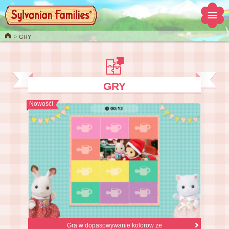
Home
GRY
GRY
Nowość!
Gra w dopasowywanie kolorow ze